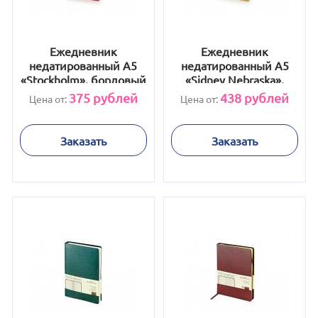
Ежедневник
Ежедневник
недатированный А5
недатированный А5
«Stockholm», бордовый
«Sidney Nebraska»,
золото
375
рублей
438
рублей
Цена от:
Цена от:
Заказать
Заказать