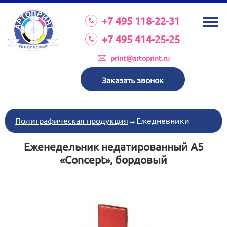
О КОМПАНИИ
+7 495 118-22-31
УСЛУГИ
+7 495 414-25-25
КАТАЛОГ
print@artoprint.ru
ОБОРУДОВАНИЕ
Заказать звонок
ТРЕБОВАНИЯ К МАКЕТАМ
НОВОСТИ
Полиграфическая продукция
→
Ежедневники
ИНВЕСТИЦИИ
Еженедельник недатированный А5
КОНТАКТЫ
«Concept», бордовый
Схема проезда
Режим работы:
пн-пт 8:30 17:00