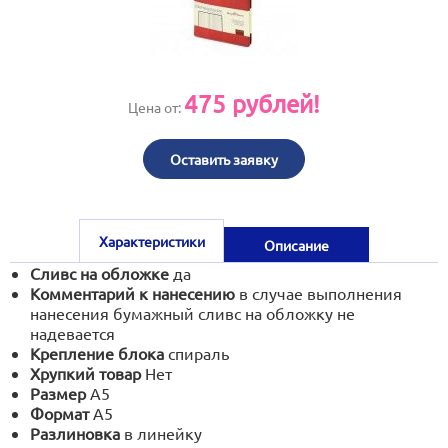
print@artoprint.ru
475
рублей!
Цена от:
Оставить заявку
Характеристики
Описание
Сливс на обложке
да
Комментарий к нанесению
в случае выполнения
нанесения бумажный сливс на обложку не
надевается
Крепление блока
спираль
Хрупкий товар
Нет
Размер
А5
Формат
А5
Разлиновка
в линейку