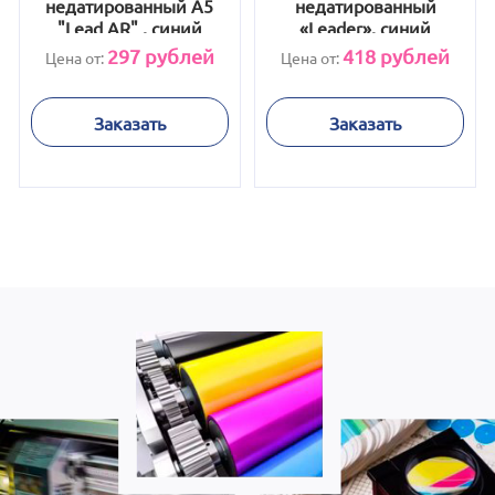
недатированный А5
недатированный
"Lead AR" , синий
«Leader», синий
297
рублей
418
рублей
Цена от:
Цена от:
Заказать
Заказать