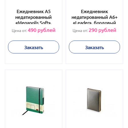
Ежедневник А5
Ежедневник
недатированный
недатированный А6+
«Megapolis Soft»,
«Leader», бордовый
зеленый
490
рублей
290
рублей
Цена от:
Цена от:
Заказать
Заказать