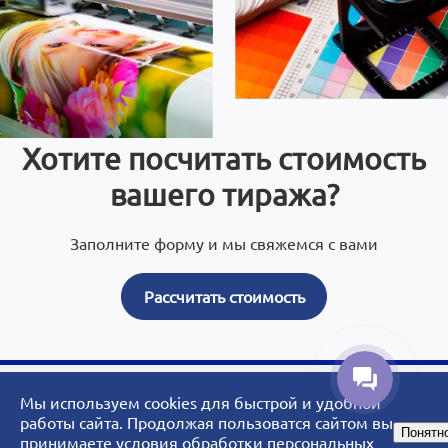
Хотите посчитать стоимость
вашего тиража?
Заполните форму и мы свяжемся с вами
Рассчитать стоимость
Мы используем cookies для быстрой и удобной
© 2007 - 2026 ArtoPrint.RU|«АртоПринт» - типография, рекламное
работы сайта. Продолжая пользоватся сайтом вы
Понятн
агентство, студия дизайна.
принимаете
условия обработки персональных