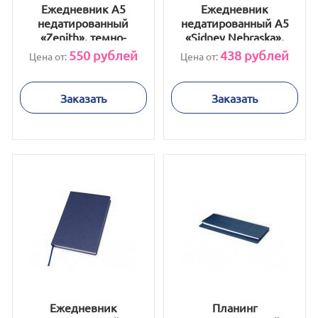
Ежедневник А5
Ежедневник
недатированный
недатированный А5
«Zenith», темно-
«Sidney Nebraska»,
зеленый
серый
550
рублей
438
рублей
Цена от:
Цена от:
Заказать
Заказать
Ежедневник
Планинг