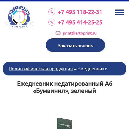
О КОМПАНИИ
+7 495 118-22-31
УСЛУГИ
+7 495 414-25-25
КАТАЛОГ
print@artoprint.ru
ОБОРУДОВАНИЕ
Заказать звонок
ТРЕБОВАНИЯ К МАКЕТАМ
НОВОСТИ
Полиграфическая продукция
→
Ежедневники
ИНВЕСТИЦИИ
Ежедневник недатированный А6
КОНТАКТЫ
«Бумвинил», зеленый
Схема проезда
Режим работы:
пн-пт 8:30 17:00