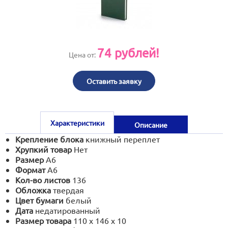
print@artoprint.ru
74
рублей!
Цена от:
Оставить заявку
Характеристики
Описание
Крепление блока
книжный переплет
Хрупкий товар
Нет
Размер
А6
Формат
А6
Кол-во листов
136
Обложка
твердая
Цвет бумаги
белый
Дата
недатированный
Размер товара
110 х 146 х 10