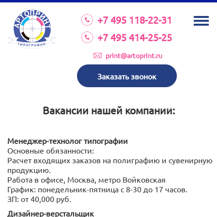
О КОМПАНИИ
+7 495 118-22-31
УСЛУГИ
+7 495 414-25-25
КАТАЛОГ
print@artoprint.ru
ОБОРУДОВАНИЕ
Заказать звонок
ТРЕБОВАНИЯ К МАКЕТАМ
НОВОСТИ
Вакансии нашей компании:
ИНВЕСТИЦИИ
Менеджер-технолог типографии
КОНТАКТЫ
Основные обязанности:
Расчет входящих заказов на полиграфию и сувенирную
продукцию.
Работа в офисе, Москва, метро Войковская
Схема проезда
График: понедельник-пятница с 8-30 до 17 часов.
ЗП: от 40,000 руб.
Режим работы:
пн-пт 8:30 17:00
Дизайнер-верстальщик