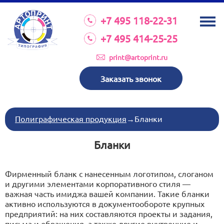
О КОМПАНИИ
+7 495 118-22-31
УСЛУГИ
+7 495 414-25-25
КАТАЛОГ
print@artoprint.ru
ОБОРУДОВАНИЕ
Заказать звонок
ТРЕБОВАНИЯ К МАКЕТАМ
НОВОСТИ
Полиграфическая продукция
→
Бланки
ИНВЕСТИЦИИ
Бланки
КОНТАКТЫ
Фирменный бланк с нанесенным логотипом, слоганом
и другими элементами корпоративного стиля —
Схема проезда
важная часть имиджа вашей компании. Такие бланки
активно используются в документообороте крупных
предприятий: на них составляются проекты и задания,
Режим работы:
пн-пт 8:30 17:00
письма и обращения, а также другие внутренние и