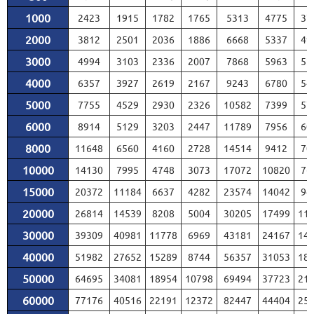
1000
2423
1915
1782
1765
5313
4775
37
2000
3812
2501
2036
1886
6668
5337
49
3000
4994
3103
2336
2007
7868
5963
52
4000
6357
3927
2619
2167
9243
6780
54
5000
7755
4529
2930
2326
10582
7399
57
6000
8914
5129
3203
2447
11789
7956
60
8000
11648
6560
4160
2728
14514
9412
70
10000
14130
7995
4748
3073
17072
10820
76
15000
20372
11184
6637
4282
23574
14042
94
20000
26814
14539
8208
5004
30205
17499
11
30000
39309
40981
11778
6969
43181
24167
14
40000
51982
27652
15289
8744
56357
31053
18
50000
64695
34081
18954
10798
69494
37723
21
60000
77176
40516
22191
12372
82447
44404
25