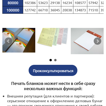
80000
102386
53623
29138
16234
108577
57942
32
100000
127742
66710
36045
20038
134873
71510
39
Проконсультироваться
Печать бланков может нести в себе сразу
несколько важных функций:
Внешняя репутация (для клиентов и партнеров):
серьезное отношение к оформлению деловых бумаг
— это признак серьезного отношения к своей работе