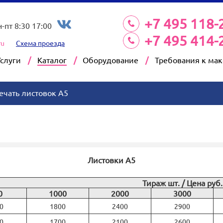
+7 495 118-
н-пт 8:30 17:00
+7 495 414-
ru
Схема проезда
Услуги
Каталог
Оборудование
Требования к ма
ечать листовок А5
Листовки А5
Тираж шт. / Цена руб.
0
1000
2000
3000
0
1800
2400
2900
0
1700
2100
2600