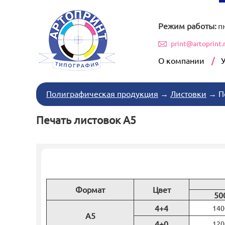
Режим работы:
п
print@artoprint.
О компании
Полиграфическая продукция
→
Листовки
→
П
Печать листовок А5
Формат
Цвет
50
4+4
140
А5
4+0
120