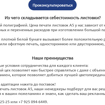
Проконсультироваться
Из чего складывается себестоимость листовки?
полиграфией. Цена печати листовок А5 у нас зависит от 
ных и переменных расходов при изготовлении большой па
а плотной белой бумаге вызывают более положительную р
 или офсетную печать, одностороннюю или двустороннюю,
Наши преимущества
е условия сотрудничества для каждого клиента:
ый цех позволяет нам быстрее справляться с даже с объе
нием, которое позволяет добиться лучшей цветопередач
и адаптации макета до поставок!
 печать листовок А5, наши менеджеры подберут для вас ре
я к вашим пожеланиям и знаем, как сделать ваш реклам
25-25 или +7 925 094-6449.