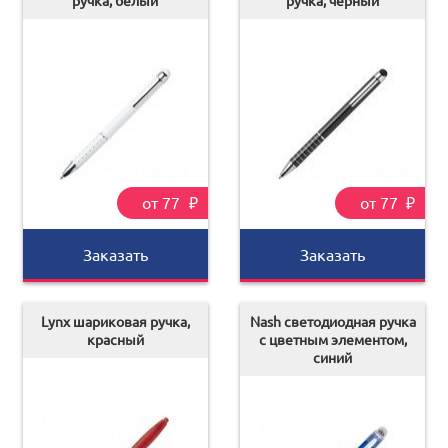
ручка, белый
ручка, черный
print@artoprint.ru
от 77
₽
от 77
₽
Заказать
Заказать
Lynx шариковая ручка,
Nash светодиодная ручка
красный
с цветным элементом,
синий