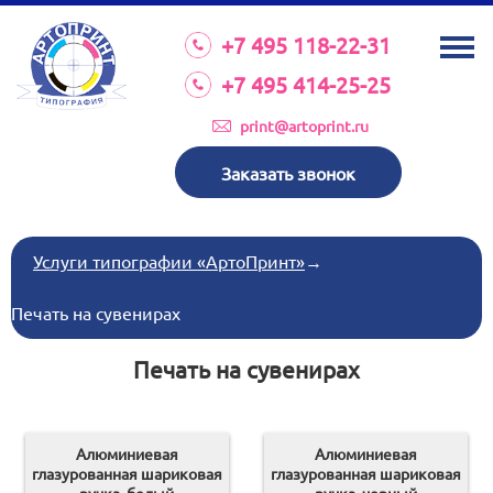
О КОМПАНИИ
+7 495 118-22-31
УСЛУГИ
+7 495 414-25-25
КАТАЛОГ
print@artoprint.ru
ОБОРУДОВАНИЕ
Заказать звонок
ТРЕБОВАНИЯ К МАКЕТАМ
НОВОСТИ
Услуги типографии «АртоПринт»
→
ИНВЕСТИЦИИ
Печать на сувенирах
КОНТАКТЫ
Печать на сувенирах
Схема проезда
Алюминиевая
Алюминиевая
глазурованная шариковая
глазурованная шариковая
Режим работы:
пн-пт 8:30 17:00