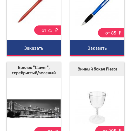
от 25
₽
от 85
₽
Заказать
Заказать
Брелок "Clover",
Винный бокал Fiesta
серебристый/зеленый
от 295
₽