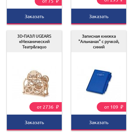
от 75
₽
Заказать
Заказать
3D-ПАЗЛ UGEARS
Записная книжка
«Механический
"Альманах" с ручкой,
Театр&raquo
синий
от 2736
₽
от 109
₽
Заказать
Заказать