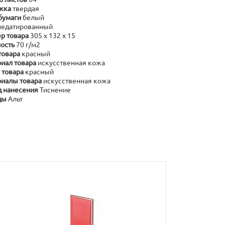
жка
твердая
бумаги
белый
недатированный
р товара
305 х 132 х 15
ость
70 г/м2
товара
красный
иал товара
искусственная кожа
 товара
красный
иалы товара
искусственная кожа
 нанесения
Тиснение
ды
Альт