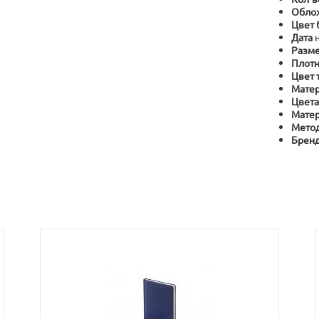
Обло
Цвет 
Дата
Разме
Плотн
Цвет 
Матер
Цвета
Матер
Метод
Брен