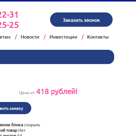
22-31
Заказать звонок
25-25
кетам
Новости
Инвестиции
Контакты
418
рублей!
Цена от:
вить заявку
ение блока
спираль
ий товар
Нет
о листов
64