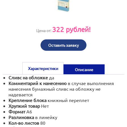
print@artoprint.ru
322
рублей!
Цена от:
Оставить заявку
Характеристики
Описание
Сливс на обложке
да
Комментарий к нанесению
в случае выполнения
нанесения бумажный сливс на обложку не
надевается
Крепление блока
книжный переплет
Хрупкий товар
Нет
Формат
А6
Разлиновка
в линейку
Кол-во листов
80