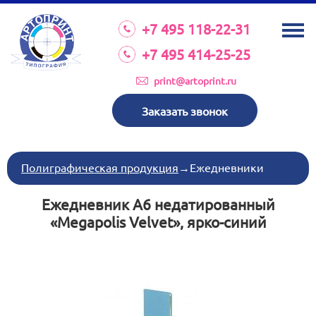
О КОМПАНИИ
+7 495 118-22-31
УСЛУГИ
+7 495 414-25-25
КАТАЛОГ
print@artoprint.ru
ОБОРУДОВАНИЕ
Заказать звонок
ТРЕБОВАНИЯ К МАКЕТАМ
НОВОСТИ
Полиграфическая продукция
→
Ежедневники
ИНВЕСТИЦИИ
Ежедневник А6 недатированный
КОНТАКТЫ
«Megapolis Velvet», ярко-синий
Схема проезда
Режим работы:
пн-пт 8:30 17:00