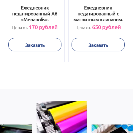
Ежедневник
Ежедневник
недатированный А6
недатированный с
«Megapolis»,
магнитным клапаном,
оранжевый
А5 "WALTZ", красный
170
рублей
650
рублей
Цена от:
Цена от:
Заказать
Заказать