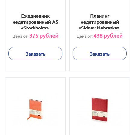
Ежедневник
Планинг
недатированный А5
недатированный
«Stockholm»,
«Sidney Nebraska»,
оранжевый
бордовый
375
рублей
438
рублей
Цена от:
Цена от:
Заказать
Заказать