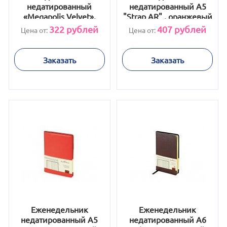
недатированный
недатированный А5
«Megapolis Velvet»,
"Strap AR" , оранжевый
салатовый
322
рублей
407
рублей
Цена от:
Цена от:
Заказать
Заказать
Еженедельник
Еженедельник
недатированный А5
недатированный А6