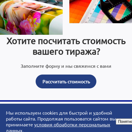
Хотите посчитать стоимость
вашего тиража?
Заполните форму и мы свяжемся с вами
Рассчитать стоимость
Мы используем cookies для быстрой и удобной
© 2007 - 2026 ArtoPrint.RU|«АртоПринт» - типография, рекламное
работы сайта. Продолжая пользоватся сайтом вы
Понятн
агентство, студия дизайна.
принимаете
условия обработки персональных
данных
.