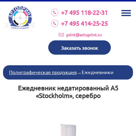
О КОМПАНИИ
+7 495 118-22-31
УСЛУГИ
+7 495 414-25-25
КАТАЛОГ
print@artoprint.ru
ОБОРУДОВАНИЕ
Заказать звонок
ТРЕБОВАНИЯ К МАКЕТАМ
НОВОСТИ
Полиграфическая продукция
→
Ежедневники
ИНВЕСТИЦИИ
Ежедневник недатированный А5
КОНТАКТЫ
«Stockholm», серебро
Схема проезда
Режим работы:
пн-пт 8:30 17:00