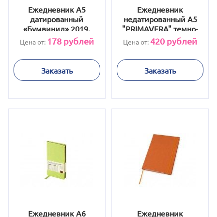
Ежедневник А5
Ежедневник
датированный
недатированный А5
«Бумвинил» 2019,
"PRIMAVERA" темно-
коричневый
синий
178
рублей
420
рублей
Цена от:
Цена от:
Заказать
Заказать
Ежедневник А6
Ежедневник