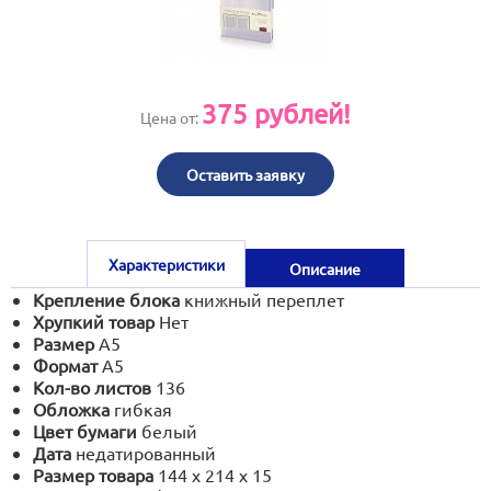
print@artoprint.ru
375
рублей!
Цена от:
Оставить заявку
Характеристики
Описание
Крепление блока
книжный переплет
Хрупкий товар
Нет
Размер
А5
Формат
А5
Кол-во листов
136
Обложка
гибкая
Цвет бумаги
белый
Дата
недатированный
Размер товара
144 х 214 х 15