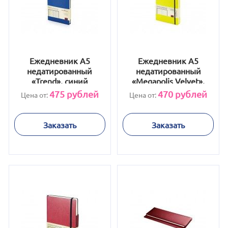
Ежедневник А5
Ежедневник А5
недатированный
недатированный
«Trend», синий
«Megapolis Velvet»,
желтый
475
рублей
470
рублей
Цена от:
Цена от:
Заказать
Заказать