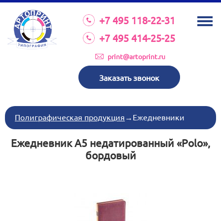
О КОМПАНИИ
+7 495 118-22-31
УСЛУГИ
+7 495 414-25-25
КАТАЛОГ
print@artoprint.ru
ОБОРУДОВАНИЕ
Заказать звонок
ТРЕБОВАНИЯ К МАКЕТАМ
НОВОСТИ
Полиграфическая продукция
→
Ежедневники
ИНВЕСТИЦИИ
Ежедневник А5 недатированный «Polo»,
КОНТАКТЫ
бордовый
Схема проезда
Режим работы:
пн-пт 8:30 17:00