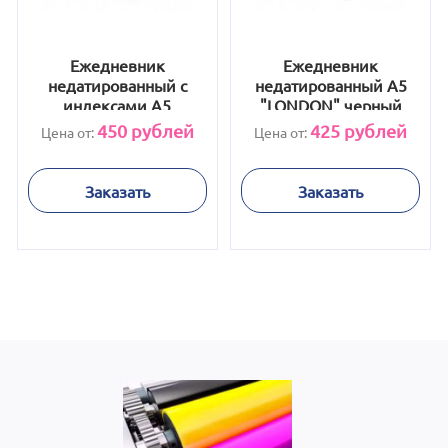
Ежедневник
Ежедневник
недатированный с
недатированный А5
индексами А5
"LONDON" черный
«Bergamo»,
450
рублей
425
рублей
Цена от:
Цена от:
коричневый
Заказать
Заказать