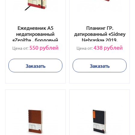
Ежедневник А5
Планинг ГР.
недатированный
датированный «Sidney
«Zenith» , бордовый
Nebraska» 2019,
бордовый
550
рублей
438
рублей
Цена от:
Цена от:
Заказать
Заказать