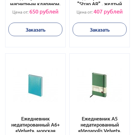
магнитным клапаном,
"Strap AR" , желтый
А5 "WALTZ", бордовый
650
рублей
407
рублей
Цена от:
Цена от:
Заказать
Заказать
Ежедневник
Ежедневник А5
недатированный А6+
недатированный
«Velvet», морская
«Megapolis Velvet»,