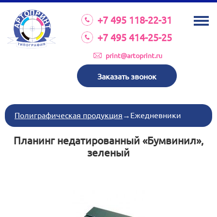
О КОМПАНИИ
+7 495 118-22-31
УСЛУГИ
+7 495 414-25-25
КАТАЛОГ
print@artoprint.ru
ОБОРУДОВАНИЕ
Заказать звонок
ТРЕБОВАНИЯ К МАКЕТАМ
НОВОСТИ
Полиграфическая продукция
→
Ежедневники
ИНВЕСТИЦИИ
Планинг недатированный «Бумвинил»,
КОНТАКТЫ
зеленый
Схема проезда
Режим работы:
пн-пт 8:30 17:00