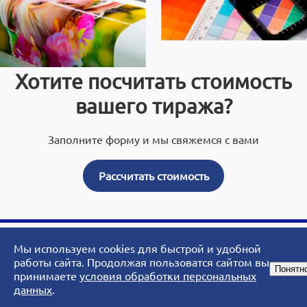
Хотите посчитать стоимость
вашего тиража?
Заполните форму и мы свяжемся с вами
Рассчитать стоимость
Мы используем cookies для быстрой и удобной
© 2007 - 2026 ArtoPrint.RU|«АртоПринт» - типография, рекламное
работы сайта. Продолжая пользоватся сайтом вы
Понятн
агентство, студия дизайна.
принимаете
условия обработки персональных
данных
.