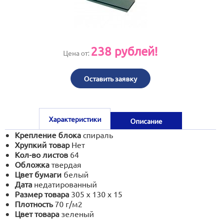
print@artoprint.ru
238
рублей!
Цена от:
Оставить заявку
Характеристики
Описание
Крепление блока
спираль
Хрупкий товар
Нет
Кол-во листов
64
Обложка
твердая
Цвет бумаги
белый
Дата
недатированный
Размер товара
305 х 130 х 15
Плотность
70 г/м2
Цвет товара
зеленый