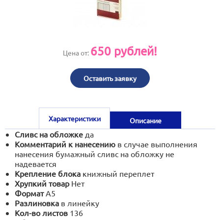
print@artoprint.ru
650
рублей!
Цена от:
Оставить заявку
Характеристики
Описание
Сливс на обложке
да
Комментарий к нанесению
в случае выполнения
нанесения бумажный сливс на обложку не
надевается
Крепление блока
книжный переплет
Хрупкий товар
Нет
Формат
А5
Разлиновка
в линейку
Кол-во листов
136