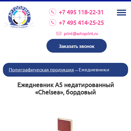
О КОМПАНИИ
+7 495 118-22-31
УСЛУГИ
+7 495 414-25-25
КАТАЛОГ
print@artoprint.ru
ОБОРУДОВАНИЕ
Заказать звонок
ТРЕБОВАНИЯ К МАКЕТАМ
НОВОСТИ
Полиграфическая продукция
→
Ежедневники
ИНВЕСТИЦИИ
Ежедневник А5 недатированный
КОНТАКТЫ
«Chelsea», бордовый
Схема проезда
Режим работы:
пн-пт 8:30 17:00