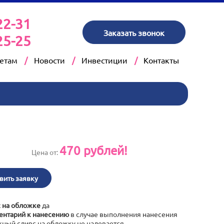
22-31
Заказать звонок
25-25
кетам
Новости
Инвестиции
Контакты
470
рублей!
Цена от:
вить заявку
 на обложке
да
нтарий к нанесению
в случае выполнения нанесения
ный сливс на обложку не надевается