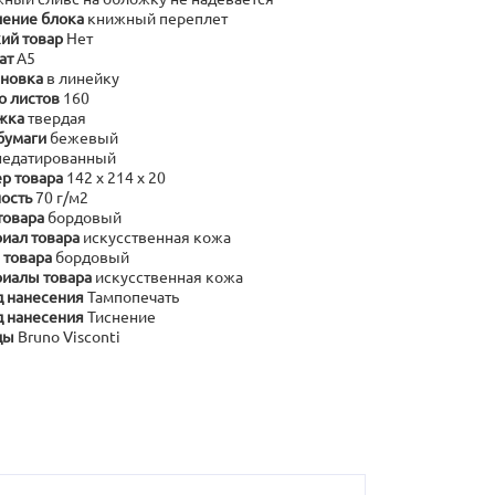
ение блока
книжный переплет
ий товар
Нет
ат
А5
новка
в линейку
о листов
160
жка
твердая
бумаги
бежевый
недатированный
р товара
142 х 214 х 20
ость
70 г/м2
товара
бордовый
иал товара
искусственная кожа
 товара
бордовый
иалы товара
искусственная кожа
 нанесения
Тампопечать
 нанесения
Тиснение
ды
Bruno Visconti