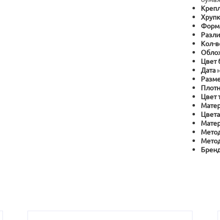
Крепл
Хрупк
Форм
Разли
Кол-в
Обло
Цвет 
Дата
Разме
Плотн
Цвет 
Матер
Цвета
Матер
Метод
Метод
Брен