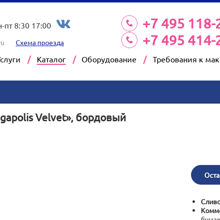
+7 495 118-
н-пт 8:30 17:00
+7 495 414-
ru
Схема проезда
Услуги
Каталог
Оборудование
Требования к ма
apolis Velvet», бордовый
Оста
Сливс
Комме
бумаж