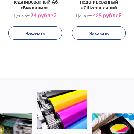
недатированный А6
недатированный
«Бумвинил»,
«Citizen», синий
коричневый
74
рублей
425
рублей
Цена от:
Цена от:
Заказать
Заказать