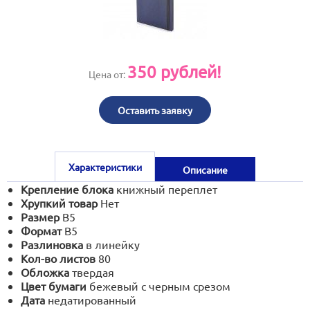
print@artoprint.ru
350
рублей!
Цена от:
Оставить заявку
Характеристики
Описание
Крепление блока
книжный переплет
Хрупкий товар
Нет
Размер
В5
Формат
В5
Разлиновка
в линейку
Кол-во листов
80
Обложка
твердая
Цвет бумаги
бежевый с черным срезом
Дата
недатированный