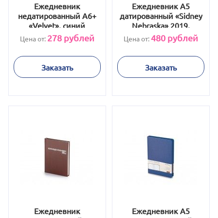
Ежедневник
Ежедневник А5
недатированный А6+
датированный «Sidney
«Velvet», синий
Nebraska» 2019,
зеленый
278
рублей
480
рублей
Цена от:
Цена от:
Заказать
Заказать
Ежедневник
Ежедневник А5