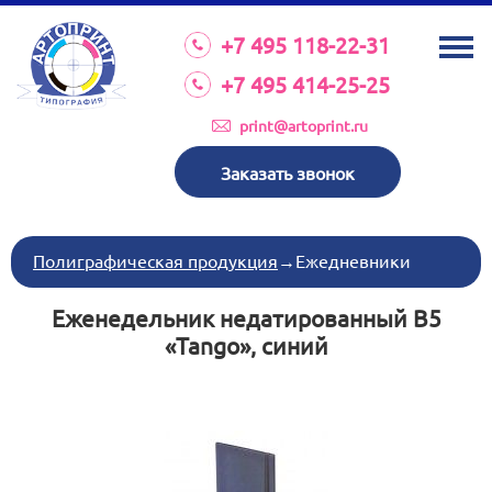
О КОМПАНИИ
+7 495 118-22-31
УСЛУГИ
+7 495 414-25-25
КАТАЛОГ
print@artoprint.ru
ОБОРУДОВАНИЕ
Заказать звонок
ТРЕБОВАНИЯ К МАКЕТАМ
НОВОСТИ
Полиграфическая продукция
→
Ежедневники
ИНВЕСТИЦИИ
Еженедельник недатированный В5
КОНТАКТЫ
«Tango», синий
Схема проезда
Режим работы:
пн-пт 8:30 17:00