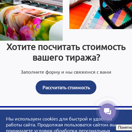
Хотите посчитать стоимость
вашего тиража?
Заполните форму и мы свяжемся с вами
Рассчитать стоимость
Мы используем cookies для быстрой и удобной
© 2007 - 2026 ArtoPrint.RU|«АртоПринт» - типография, рекламное
работы сайта. Продолжая пользоватся сайтом вы
Понятн
агентство, студия дизайна.
принимаете
условия обработки персональных