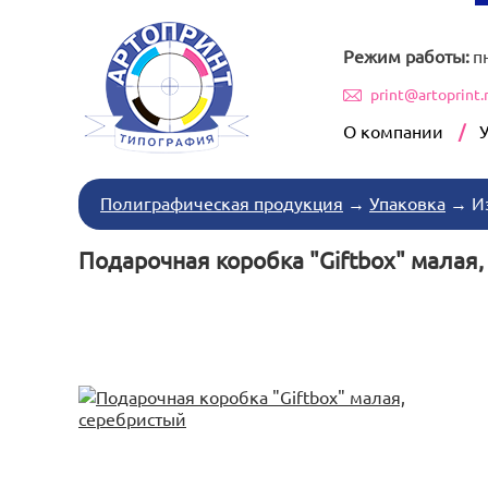
Режим работы:
п
print@artoprint.
О компании
Полиграфическая продукция
→
Упаковка
→
И
Подарочная коробка "Giftbox" малая