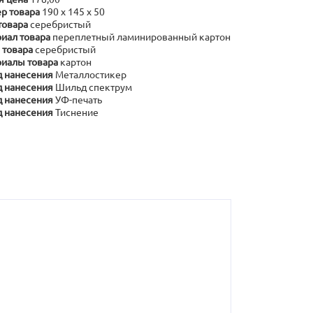
р товара
190 х 145 х 50
товара
серебристый
иал товара
переплетный ламинированный картон
 товара
серебристый
иалы товара
картон
 нанесения
Металлостикер
 нанесения
Шильд спектрум
 нанесения
УФ-печать
 нанесения
Тиснение