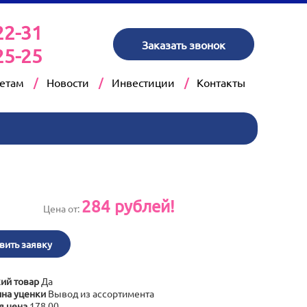
22-31
Заказать звонок
25-25
кетам
Новости
Инвестиции
Контакты
284
рублей!
Цена от:
вить заявку
ий товар
Да
на уценки
Вывод из ассортимента
я цена
178,00