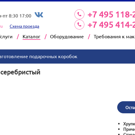
+7 495 118-
н-пт 8:30 17:00
+7 495 414-
ru
Схема проезда
Услуги
Каталог
Оборудование
Требования к ма
зготовление подарочных коробок
, серебристый
Оста
Хрупк
Причи
Стара