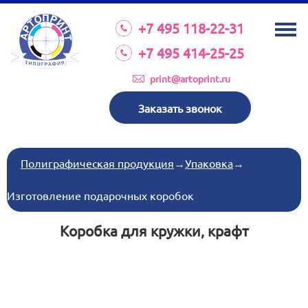
О КОМПАНИИ
+7 495 118-22-31
УСЛУГИ
+7 495 414-25-25
КАТАЛОГ
print@artoprint.ru
ОБОРУДОВАНИЕ
Заказать звонок
ТРЕБОВАНИЯ К МАКЕТАМ
НОВОСТИ
Полиграфическая продукция
→
Упаковка
→
ИНВЕСТИЦИИ
Изготовление подарочных коробок
КОНТАКТЫ
Коробка для кружки, крафт
Схема проезда
Режим работы:
пн-пт 8:30 17:00