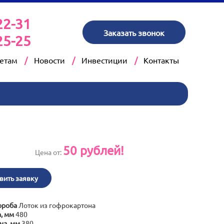
22-31
Заказать звонок
25-25
кетам
Новости
Инвестиции
Контакты
50
рублей!
Цена от:
вить заявку
ороба
Лоток из гофрокартона
, мм
480
на, мм
380