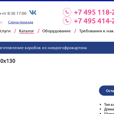
+7 495 118-
н-пт 8:30 17:00
+7 495 414-
ru
Схема проезда
Услуги
Каталог
Оборудование
Требования к ма
зготовление коробок из микрогофрокартона
80x130
Оста
Тип к
Длина
Шири