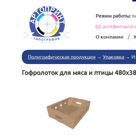
Режим работы:
п
print@artoprint.
О компании
Полиграфическая продукция
→
Упаковка
→
И
Гофролоток для мяса и птицы 480x3