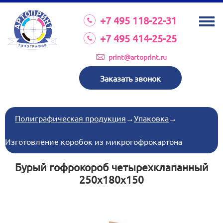
О КОМПАНИИ
+7 495 118-22-31
УСЛУГИ
+7 495 414-25-25
КАТАЛОГ
print@artoprint.ru
ОБОРУДОВАНИЕ
Заказать звонок
ТРЕБОВАНИЯ К МАКЕТАМ
НОВОСТИ
Полиграфическая продукция
→
Упаковка
→
ИНВЕСТИЦИИ
Изготовление коробок из микрогофрокартона
КОНТАКТЫ
Бурый гофрокороб четырехклапанный
250х180х150
Схема проезда
Режим работы:
пн-пт 8:30 17:00