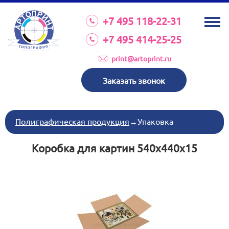
О КОМПАНИИ
+7 495 118-22-31
УСЛУГИ
+7 495 414-25-25
КАТАЛОГ
print@artoprint.ru
ОБОРУДОВАНИЕ
Заказать звонок
ТРЕБОВАНИЯ К МАКЕТАМ
НОВОСТИ
Полиграфическая продукция
→
Упаковка
ИНВЕСТИЦИИ
Коробка для картин 540x440x15
КОНТАКТЫ
Схема проезда
Режим работы:
пн-пт 8:30 17:00