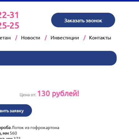
22-31
Заказать звонок
25-25
кетам
Новости
Инвестиции
Контакты
130
рублей!
Цена от:
вить заявку
ороба
Лоток из гофрокартона
, мм
560
на, мм
375