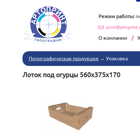
Режим работы:
п
print@artoprint.
О компании
Полиграфическая продукция
→
Упаковка
Лоток под огурцы 560x375x170