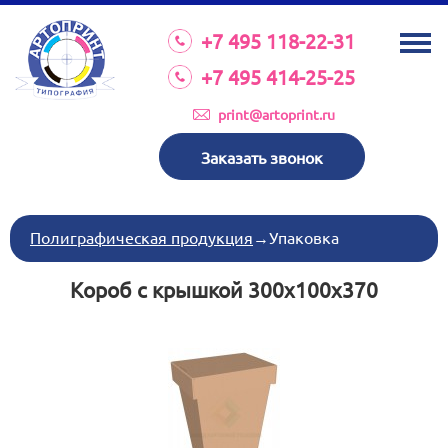
О КОМПАНИИ
+7 495 118-22-31
УСЛУГИ
+7 495 414-25-25
КАТАЛОГ
print@artoprint.ru
ОБОРУДОВАНИЕ
Заказать звонок
ТРЕБОВАНИЯ К МАКЕТАМ
НОВОСТИ
Полиграфическая продукция
→
Упаковка
ИНВЕСТИЦИИ
Короб с крышкой 300x100x370
КОНТАКТЫ
Схема проезда
Режим работы:
пн-пт 8:30 17:00