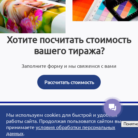
Хотите посчитать стоимость
вашего тиража?
Заполните форму и мы свяжемся с вами
Рассчитать стоимость
Мы используем cookies для быстрой и удобной
© 2007 - 2026 ArtoPrint.RU|«АртоПринт» - типография, рекламное
работы сайта. Продолжая пользоватся сайтом вы
Понятн
агентство, студия дизайна.
принимаете
условия обработки персональных
данных
.