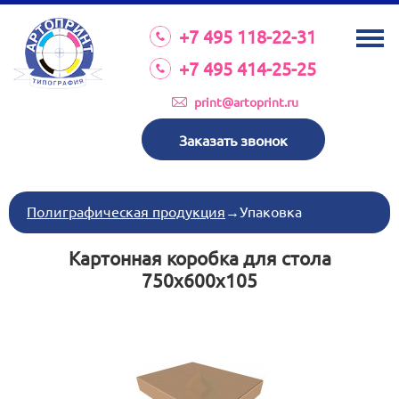
О КОМПАНИИ
+7 495 118-22-31
УСЛУГИ
+7 495 414-25-25
КАТАЛОГ
print@artoprint.ru
ОБОРУДОВАНИЕ
Заказать звонок
ТРЕБОВАНИЯ К МАКЕТАМ
НОВОСТИ
Полиграфическая продукция
→
Упаковка
ИНВЕСТИЦИИ
Картонная коробка для стола
КОНТАКТЫ
750х600х105
Схема проезда
Режим работы:
пн-пт 8:30 17:00