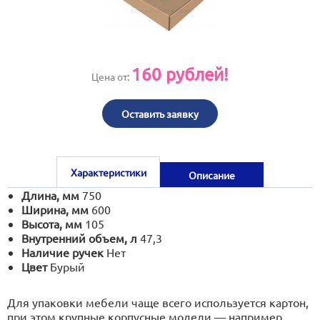
print@artoprint.ru
160
рублей!
Цена от:
Оставить заявку
Характеристики
Описание
Длина, мм
750
Ширина, мм
600
Высота, мм
105
Внутренний объем, л
47,3
Наличие ручек
Нет
Цвет
Бурый
Для упаковки мебели чаще всего используется картон,
при этом крупные корпусные модели — например,