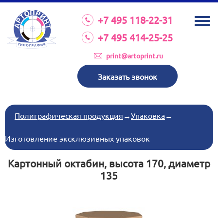
О КОМПАНИИ
+7 495 118-22-31
УСЛУГИ
+7 495 414-25-25
КАТАЛОГ
print@artoprint.ru
ОБОРУДОВАНИЕ
Заказать звонок
ТРЕБОВАНИЯ К МАКЕТАМ
НОВОСТИ
Полиграфическая продукция
→
Упаковка
→
ИНВЕСТИЦИИ
Изготовление эксклюзивных упаковок
КОНТАКТЫ
Картонный октабин, высота 170, диаметр
135
Схема проезда
Режим работы:
пн-пт 8:30 17:00