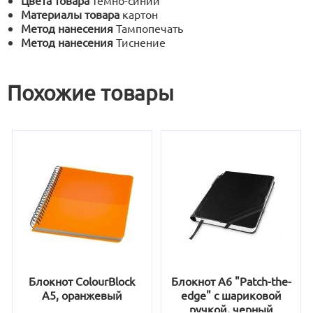
Цвета товара
темно-синий
Материалы товара
картон
Метод нанесения
Тампопечать
Метод нанесения
Тиснение
Похожие товары
Блокнот ColourBlock
Блокнот A6 "Patch-the-
А5, оранжевый
edge" с шариковой
ручкой, черный