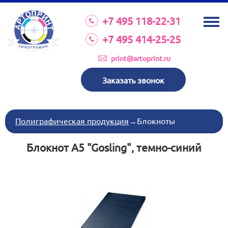
О КОМПАНИИ
+7 495 118-22-31
УСЛУГИ
+7 495 414-25-25
КАТАЛОГ
print@artoprint.ru
ОБОРУДОВАНИЕ
Заказать звонок
ТРЕБОВАНИЯ К МАКЕТАМ
НОВОСТИ
Полиграфическая продукция
→
Блокноты
ИНВЕСТИЦИИ
Блокнот A5 "Gosling", темно-синий
КОНТАКТЫ
Схема проезда
Режим работы:
пн-пт 8:30 17:00