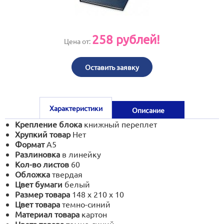
print@artoprint.ru
258
рублей!
Цена от:
Оставить заявку
Характеристики
Описание
Крепление блока
книжный переплет
Хрупкий товар
Нет
Формат
А5
Разлиновка
в линейку
Кол-во листов
60
Обложка
твердая
Цвет бумаги
белый
Размер товара
148 x 210 x 10
Цвет товара
темно-синий
Материал товара
картон