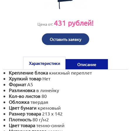
print@artoprint.ru
431
рублей!
Цена от:
Оставить заявку
Характеристики
Описание
Крепление блока
книжный переплет
Хрупкий товар
Нет
Формат
А5
Разлиновка
в линейку
Кол-во листов
80
Обложка
твердая
Цвет бумаги
кремовый
Размер товара
213 x 142
Плотность
80 г/м2
Цвет товара
темно-синий