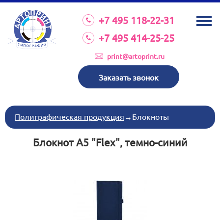
О КОМПАНИИ
+7 495 118-22-31
УСЛУГИ
+7 495 414-25-25
КАТАЛОГ
print@artoprint.ru
ОБОРУДОВАНИЕ
Заказать звонок
ТРЕБОВАНИЯ К МАКЕТАМ
НОВОСТИ
Полиграфическая продукция
→
Блокноты
ИНВЕСТИЦИИ
Блокнот А5 "Flex", темно-синий
КОНТАКТЫ
Схема проезда
Режим работы:
пн-пт 8:30 17:00