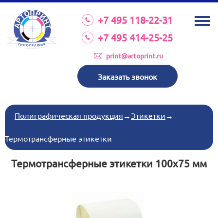
О КОМПАНИИ
+7 495 118-22-31
УСЛУГИ
+7 495 414-25-25
КАТАЛОГ
print@artoprint.ru
ОБОРУДОВАНИЕ
Заказать звонок
ТРЕБОВАНИЯ К МАКЕТАМ
НОВОСТИ
Полиграфическая продукция
→
Этикетки
→
ИНВЕСТИЦИИ
Термотрансферные этикетки
КОНТАКТЫ
Термотрансферные этикетки 100х75 мм
Схема проезда
Режим работы:
пн-пт 8:30 17:00