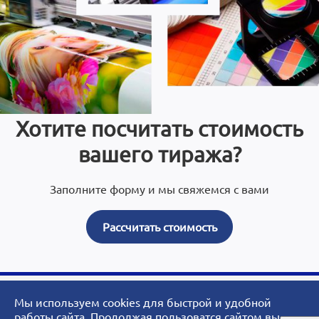
Хотите посчитать стоимость
вашего тиража?
Заполните форму и мы свяжемся с вами
Рассчитать стоимость
Мы используем cookies для быстрой и удобной
© 2007 - 2026 ArtoPrint.RU|«АртоПринт» - типография, рекламное
работы сайта. Продолжая пользоватся сайтом вы