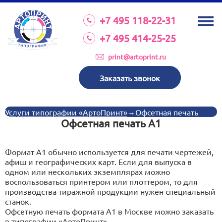
О КОМПАНИИ
+7 495 118-22-31
УСЛУГИ
+7 495 414-25-25
КАТАЛОГ
print@artoprint.ru
ОБОРУДОВАНИЕ
Заказать звонок
ТРЕБОВАНИЯ К МАКЕТАМ
НОВОСТИ
→
Услуги типографии «АртоПринт»
Офсетная печать
Офсетная печать А1
ИНВЕСТИЦИИ
КОНТАКТЫ
Формат А1 обычно используется для печати чертежей,
афиш и географических карт. Если для выпуска в
одном или нескольких экземплярах можно
воспользоваться принтером или плоттером, то для
Схема проезда
производства тиражной продукции нужен специальный
станок.
Офсетную печать формата А1 в Москве можно заказать
Режим работы:
пн-пт 8:30 17:00
в типографии «АртоПринт».