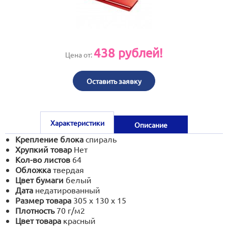
print@artoprint.ru
438
рублей!
Цена от:
Оставить заявку
Характеристики
Описание
Крепление блока
спираль
Хрупкий товар
Нет
Кол-во листов
64
Обложка
твердая
Цвет бумаги
белый
Дата
недатированный
Размер товара
305 х 130 х 15
Плотность
70 г/м2
Цвет товара
красный