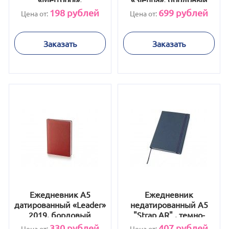
коричневый
198
рублей
699
рублей
Цена от:
Цена от:
Заказать
Заказать
Ежедневник А5
Ежедневник
датированный «Leader»
недатированный А5
2019, бордовый
"Strap AR" , темно-
синий
330
рублей
407
рублей
Цена от:
Цена от: