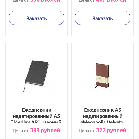
Заказать
Заказать
Ежедневник
Ежедневник А6
недатированный А5
недатированный
"Medley AR" , черный
«Megapolis Velvet»,
коричневый
399
рублей
322
рублей
Цена от:
Цена от: