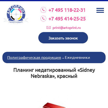
О КОМПАНИИ
+7 495 118-22-31
УСЛУГИ
+7 495 414-25-25
КАТАЛОГ
print@artoprint.ru
ОБОРУДОВАНИЕ
Заказать звонок
ТРЕБОВАНИЯ К МАКЕТАМ
НОВОСТИ
Полиграфическая продукция
→
Ежедневники
ИНВЕСТИЦИИ
Планинг недатированный «Sidney
КОНТАКТЫ
Nebraska», красный
Схема проезда
Режим работы:
пн-пт 8:30 17:00