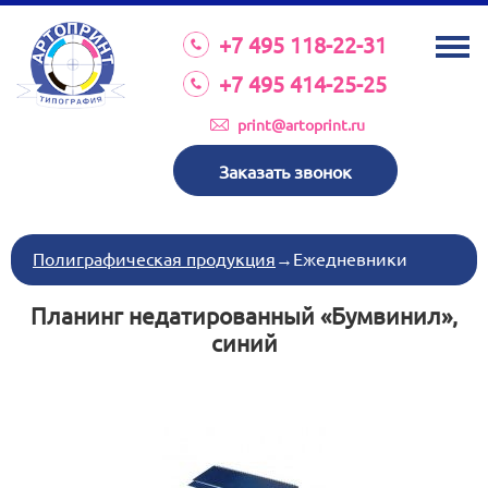
О КОМПАНИИ
+7 495 118-22-31
УСЛУГИ
+7 495 414-25-25
КАТАЛОГ
print@artoprint.ru
ОБОРУДОВАНИЕ
Заказать звонок
ТРЕБОВАНИЯ К МАКЕТАМ
НОВОСТИ
Полиграфическая продукция
→
Ежедневники
ИНВЕСТИЦИИ
Планинг недатированный «Бумвинил»,
КОНТАКТЫ
синий
Схема проезда
Режим работы:
пн-пт 8:30 17:00