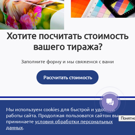
Хотите посчитать стоимость
вашего тиража?
Заполните форму и мы свяжемся с вами
Рассчитать стоимость
Мы используем cookies для быстрой и удобной
© 2007 - 2026 ArtoPrint.RU|«АртоПринт» - типография, рекламное
работы сайта. Продолжая пользоватся сайтом вы
Понятн
агентство, студия дизайна.
принимаете
условия обработки персональных
данных
.