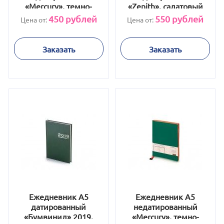
«Mercury», темно-
«Zenith», салатовый
синий Navy
450
рублей
550
рублей
Цена от:
Цена от:
Заказать
Заказать
Ежедневник А5
Ежедневник А5
датированный
недатированный
«Бумвинил» 2019,
«Mercury», темно-