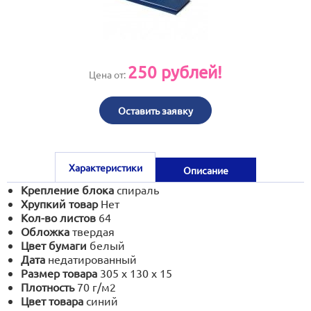
print@artoprint.ru
250
рублей!
Цена от:
Оставить заявку
Характеристики
Описание
Крепление блока
спираль
Хрупкий товар
Нет
Кол-во листов
64
Обложка
твердая
Цвет бумаги
белый
Дата
недатированный
Размер товара
305 х 130 х 15
Плотность
70 г/м2
Цвет товара
синий