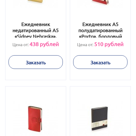
Ежедневник
Ежедневник А5
недатированный А5
полудатированный
«Sidney Nebraska»,
«Porto», бордовый
золото
438
рублей
510
рублей
Цена от:
Цена от:
Заказать
Заказать