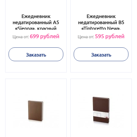
Ежедневник
Ежедневник
недатированный А5
недатированный B5
«Sienna», красный
«Tintoretto New»,
черный
699
рублей
595
рублей
Цена от:
Цена от:
Заказать
Заказать