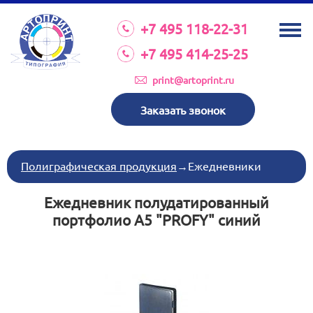
О КОМПАНИИ
+7 495 118-22-31
УСЛУГИ
+7 495 414-25-25
КАТАЛОГ
print@artoprint.ru
ОБОРУДОВАНИЕ
Заказать звонок
ТРЕБОВАНИЯ К МАКЕТАМ
НОВОСТИ
Полиграфическая продукция
→
Ежедневники
ИНВЕСТИЦИИ
Ежедневник полудатированный
КОНТАКТЫ
портфолио А5 "PROFY" синий
Схема проезда
Режим работы:
пн-пт 8:30 17:00