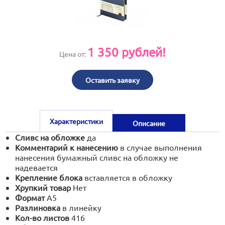
print@artoprint.ru
1 350
рублей!
Цена от:
Оставить заявку
Характеристики
Описание
Сливс на обложке
да
Комментарий к нанесению
в случае выполнения
нанесения бумажный сливс на обложку не
надевается
Крепление блока
вставляется в обложку
Хрупкий товар
Нет
Формат
А5
Разлиновка
в линейку
Кол-во листов
416