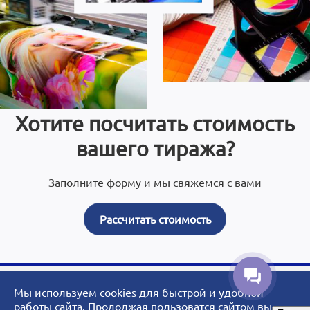
Хотите посчитать стоимость
вашего тиража?
Заполните форму и мы свяжемся с вами
Рассчитать стоимость
Мы используем cookies для быстрой и удобной
© 2007 - 2026 ArtoPrint.RU|«АртоПринт» - типография, рекламное
работы сайта. Продолжая пользоватся сайтом вы