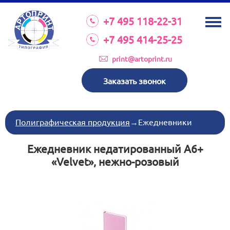
О КОМПАНИИ
+7 495 118-22-31
УСЛУГИ
+7 495 414-25-25
КАТАЛОГ
print@artoprint.ru
ОБОРУДОВАНИЕ
Заказать звонок
ТРЕБОВАНИЯ К МАКЕТАМ
НОВОСТИ
Полиграфическая продукция
→
Ежедневники
ИНВЕСТИЦИИ
Ежедневник недатированный А6+
КОНТАКТЫ
«Velvet», нежно-розовый
Схема проезда
Режим работы:
пн-пт 8:30 17:00