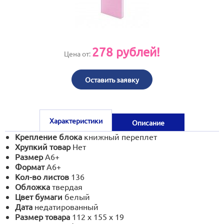
print@artoprint.ru
278
рублей!
Цена от:
Оставить заявку
Характеристики
Описание
Крепление блока
книжный переплет
Хрупкий товар
Нет
Размер
А6+
Формат
А6+
Кол-во листов
136
Обложка
твердая
Цвет бумаги
белый
Дата
недатированный
Размер товара
112 х 155 х 19