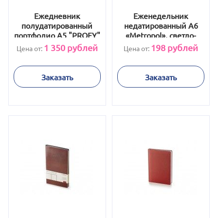
Ежедневник
Еженедельник
полудатированный
недатированный А6
портфолио А5 "PROFY"
«Metropol», светло-
синий
зеленый
1 350
рублей
198
рублей
Цена от:
Цена от:
Заказать
Заказать