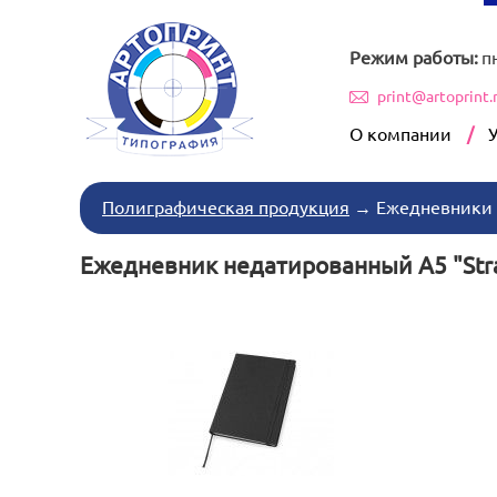
Режим работы:
п
print@artoprint.
О компании
Полиграфическая продукция
→
Ежедневники
Ежедневник недатированный А5 "Stra