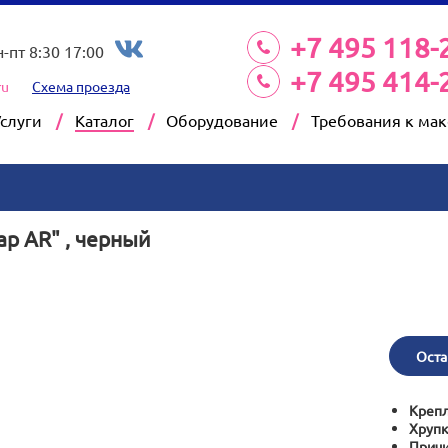
+7 495 118-
н-пт 8:30 17:00
+7 495 414-
ru
Схема проезда
Услуги
Каталог
Оборудование
Требования к ма
p AR" , черный
Оста
Крепл
Хрупк
Причи