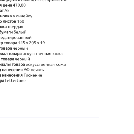
я цена
479,00
ат
А5
новка
в линейку
о листов
160
жка
твердая
бумаги
белый
недатированный
р товара
145 х 205 х 19
товара
черный
иал товара
искусственная кожа
 товара
черный
иалы товара
искусственная кожа
 нанесения
УФ-печать
 нанесения
Тиснение
ды
Lettertone