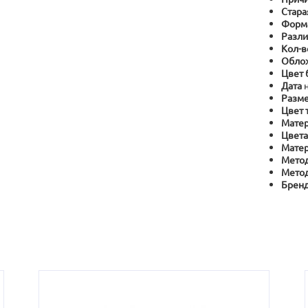
Стара
Форм
Разли
Кол-в
Обло
Цвет 
Дата
Разме
Цвет 
Матер
Цвета
Матер
Метод
Метод
Брен