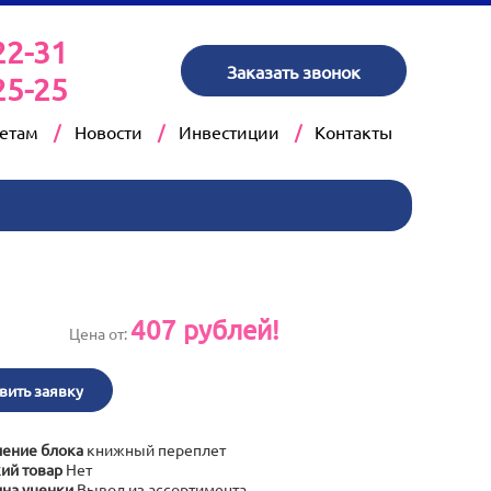
22-31
Заказать звонок
25-25
кетам
Новости
Инвестиции
Контакты
407
рублей!
Цена от:
вить заявку
ение блока
книжный переплет
ий товар
Нет
на уценки
Вывод из ассортимента