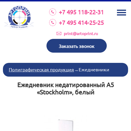
О КОМПАНИИ
+7 495 118-22-31
УСЛУГИ
+7 495 414-25-25
КАТАЛОГ
print@artoprint.ru
ОБОРУДОВАНИЕ
Заказать звонок
ТРЕБОВАНИЯ К МАКЕТАМ
НОВОСТИ
Полиграфическая продукция
→
Ежедневники
ИНВЕСТИЦИИ
Ежедневник недатированный А5
КОНТАКТЫ
«Stockholm», белый
Схема проезда
Режим работы:
пн-пт 8:30 17:00