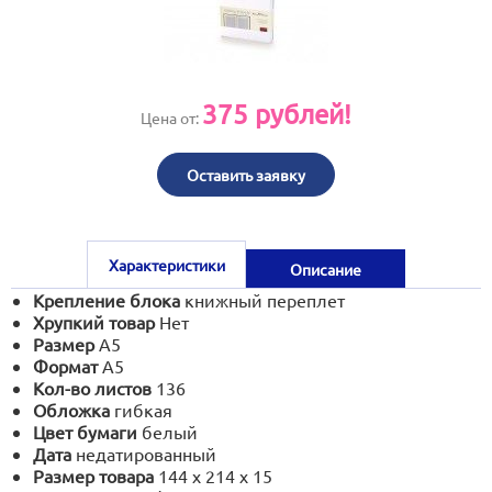
print@artoprint.ru
375
рублей!
Цена от:
Оставить заявку
Характеристики
Описание
Крепление блока
книжный переплет
Хрупкий товар
Нет
Размер
А5
Формат
А5
Кол-во листов
136
Обложка
гибкая
Цвет бумаги
белый
Дата
недатированный
Размер товара
144 х 214 х 15