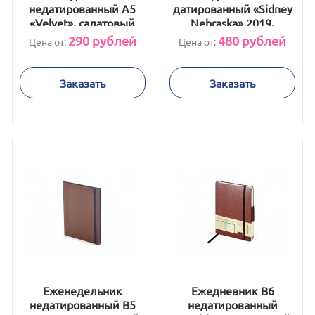
недатированный А5
датированный «Sidney
«Velvet», салатовый
Nebraska» 2019,
коричневый
290
рублей
480
рублей
Цена от:
Цена от:
Заказать
Заказать
Еженедельник
Ежедневник В6
недатированный В5
недатированный