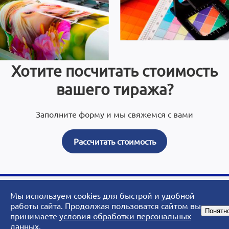
Хотите посчитать стоимость
вашего тиража?
Заполните форму и мы свяжемся с вами
Рассчитать стоимость
Мы используем cookies для быстрой и удобной
© 2007 - 2026 ArtoPrint.RU|«АртоПринт» - типография, рекламное
работы сайта. Продолжая пользоватся сайтом вы
Понятн
агентство, студия дизайна.
принимаете
условия обработки персональных
данных
.