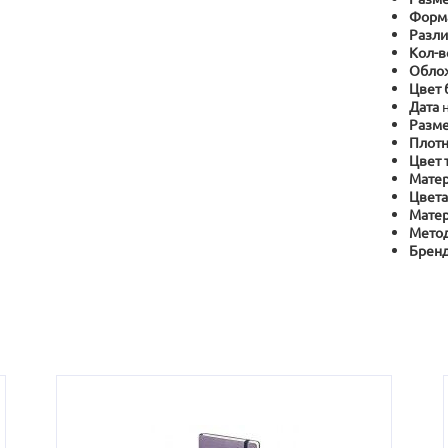
Форм
Разли
Кол-в
Обло
Цвет 
Дата
Разме
Плотн
Цвет 
Матер
Цвета
Матер
Метод
Брен