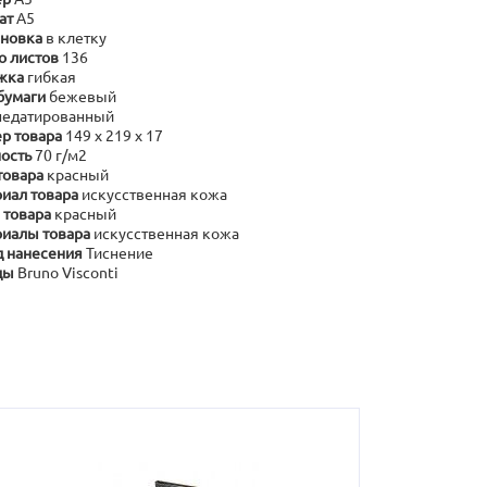
ат
А5
новка
в клетку
о листов
136
жка
гибкая
бумаги
бежевый
недатированный
р товара
149 х 219 х 17
ость
70 г/м2
товара
красный
иал товара
искусственная кожа
 товара
красный
иалы товара
искусственная кожа
 нанесения
Тиснение
ды
Bruno Visconti