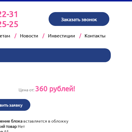
22-31
Заказать звонок
25-25
кетам
Новости
Инвестиции
Контакты
360
рублей!
Цена от:
вить заявку
ение блока
вставляется в обложку
ий товар
Нет
ер
А5