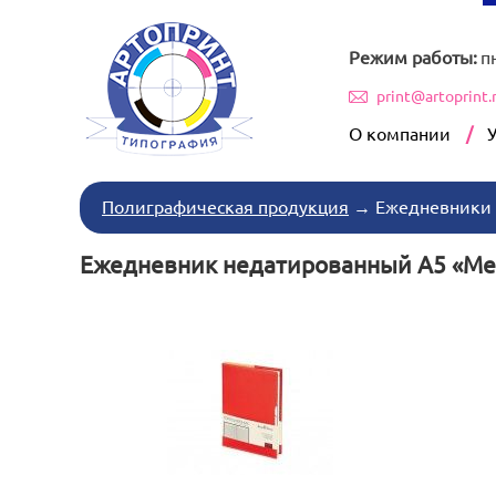
Режим работы:
п
print@artoprint.
О компании
Полиграфическая продукция
→
Ежедневники
Ежедневник недатированный А5 «Met