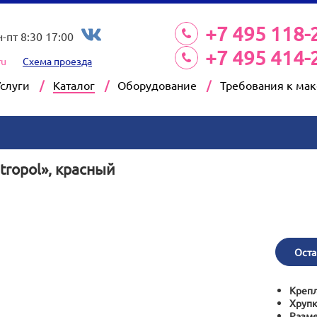
+7 495 118-
н-пт 8:30 17:00
+7 495 414-
ru
Схема проезда
Услуги
Каталог
Оборудование
Требования к ма
ropol», красный
Оста
Крепл
Хрупк
Разм