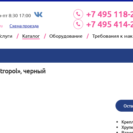
+7 495 118-
н-пт 8:30 17:00
+7 495 414-
ru
Схема проезда
Услуги
Каталог
Оборудование
Требования к ма
ropol», черный
Оста
Крепл
Хрупк
Разм