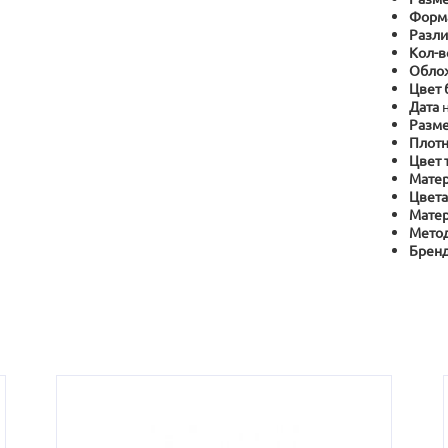
Форм
Разли
Кол-в
Обло
Цвет 
Дата
Разме
Плотн
Цвет 
Матер
Цвета
Матер
Метод
Брен