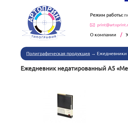
Режим работы:
п
print@artoprint.
О компании
Полиграфическая продукция
→
Ежедневники
Ежедневник недатированный А5 «Met