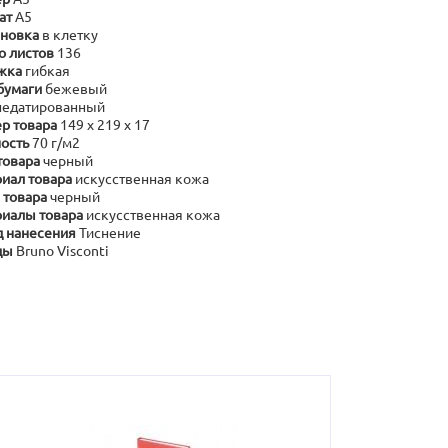
ат
А5
новка
в клетку
о листов
136
жка
гибкая
бумаги
бежевый
недатированный
р товара
149 х 219 х 17
ость
70 г/м2
товара
черный
иал товара
искусственная кожа
 товара
черный
иалы товара
искусственная кожа
 нанесения
Тиснение
ды
Bruno Visconti