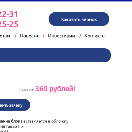
22-31
Заказать звонок
25-25
кетам
Новости
Инвестиции
Контакты
360
рублей!
Цена от:
вить заявку
ение блока
вставляется в обложку
ий товар
Нет
ер
А5