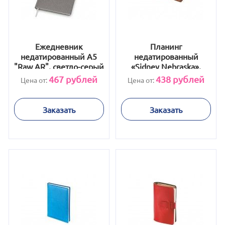
Ежедневник
Планинг
недатированный А5
недатированный
"Raw AR", светло-серый
«Sidney Nebraska»,
коричневый
467
рублей
438
рублей
Цена от:
Цена от:
Заказать
Заказать