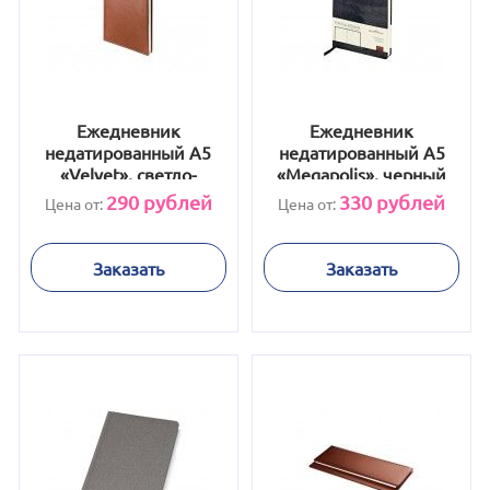
Ежедневник
Ежедневник
недатированный А5
недатированный А5
«Velvet», светло-
«Megapolis», черный
коричневый
290
рублей
330
рублей
Цена от:
Цена от:
Заказать
Заказать