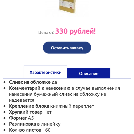
print@artoprint.ru
330
рублей!
Цена от:
Оставить заявку
Характеристики
Описание
Сливс на обложке
да
Комментарий к нанесению
в случае выполнения
нанесения бумажный сливс на обложку не
надевается
Крепление блока
книжный переплет
Хрупкий товар
Нет
Формат
А5
Разлиновка
в линейку
Кол-во листов
160