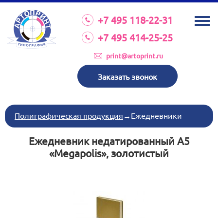
О КОМПАНИИ
+7 495 118-22-31
УСЛУГИ
+7 495 414-25-25
КАТАЛОГ
print@artoprint.ru
ОБОРУДОВАНИЕ
Заказать звонок
ТРЕБОВАНИЯ К МАКЕТАМ
НОВОСТИ
Полиграфическая продукция
→
Ежедневники
ИНВЕСТИЦИИ
Ежедневник недатированный А5
КОНТАКТЫ
«Megapolis», золотистый
Схема проезда
Режим работы:
пн-пт 8:30 17:00