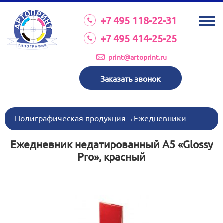
О КОМПАНИИ
+7 495 118-22-31
УСЛУГИ
+7 495 414-25-25
КАТАЛОГ
print@artoprint.ru
ОБОРУДОВАНИЕ
Заказать звонок
ТРЕБОВАНИЯ К МАКЕТАМ
НОВОСТИ
Полиграфическая продукция
→
Ежедневники
ИНВЕСТИЦИИ
Ежедневник недатированный А5 «Glossy
КОНТАКТЫ
Pro», красный
Схема проезда
Режим работы:
пн-пт 8:30 17:00