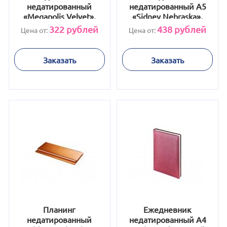
недатированный
недатированный А5
«Megapolis Velvet»,
«Sidney Nebraska»,
синий
белый
322
рублей
438
рублей
Цена от:
Цена от:
Заказать
Заказать
Планинг
Ежедневник
недатированный
недатированный А4