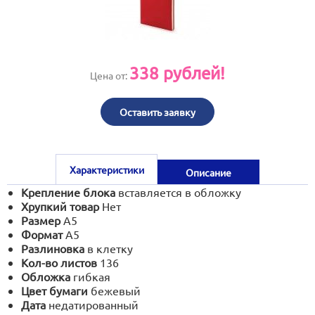
print@artoprint.ru
338
рублей!
Цена от:
Оставить заявку
Характеристики
Описание
Крепление блока
вставляется в обложку
Хрупкий товар
Нет
Размер
А5
Формат
А5
Разлиновка
в клетку
Кол-во листов
136
Обложка
гибкая
Цвет бумаги
бежевый
Дата
недатированный