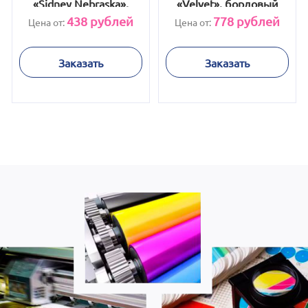
«Sidney Nebraska»,
«Velvet», бордовый
оранжевый
438
рублей
778
рублей
Цена от:
Цена от:
Заказать
Заказать