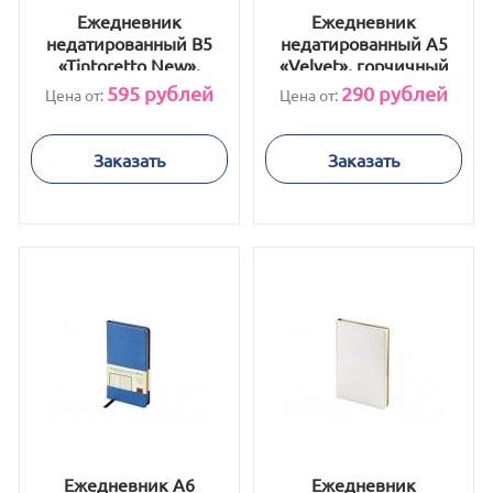
Ежедневник
Ежедневник
недатированный B5
недатированный А5
«Tintoretto New»,
«Velvet», горчичный
черный
595
рублей
290
рублей
Цена от:
Цена от:
Заказать
Заказать
Ежедневник А6
Ежедневник