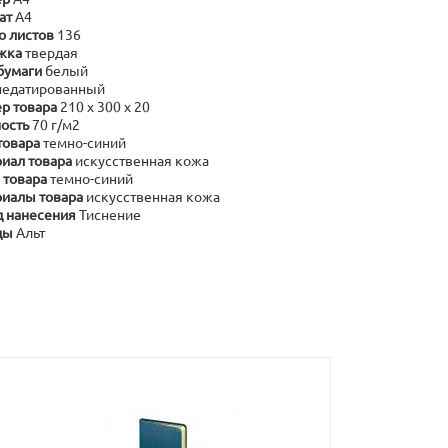
ат
А4
о листов
136
жка
твердая
бумаги
белый
недатированный
р товара
210 х 300 х 20
ость
70 г/м2
товара
темно-синий
иал товара
искусственная кожа
 товара
темно-синий
иалы товара
искусственная кожа
 нанесения
Тиснение
ды
Альт