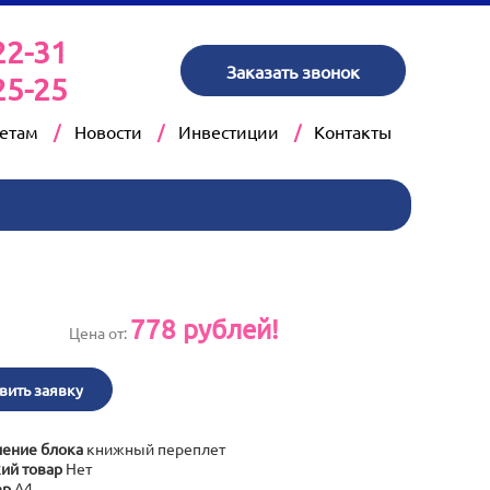
22-31
Заказать звонок
25-25
кетам
Новости
Инвестиции
Контакты
778
рублей!
Цена от:
вить заявку
ение блока
книжный переплет
ий товар
Нет
ер
А4