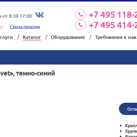
+7 495 118-
н-пт 8:30 17:00
+7 495 414-
ru
Схема проезда
Услуги
Каталог
Оборудование
Требования к ма
vet», темно-синий
Оста
Крепл
Хрупк
Разм