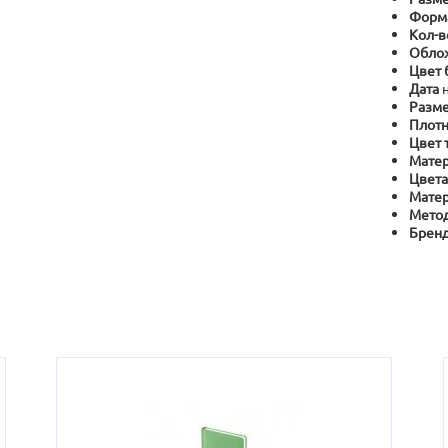
Форм
Кол-в
Обло
Цвет 
Дата
Разме
Плотн
Цвет 
Матер
Цвета
Матер
Метод
Брен