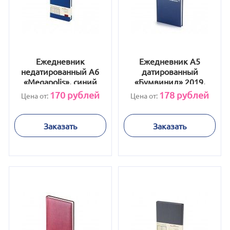
Ежедневник
Ежедневник А5
недатированный А6
датированный
«Megapolis», синий
«Бумвинил» 2019,
синий
170
рублей
178
рублей
Цена от:
Цена от:
Заказать
Заказать