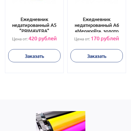
Ежедневник
Ежедневник
недатированный А5
недатированный А6
"PRIMAVERA"
«Megapolis», золото
коричневый
420
рублей
170
рублей
Цена от:
Цена от:
Заказать
Заказать