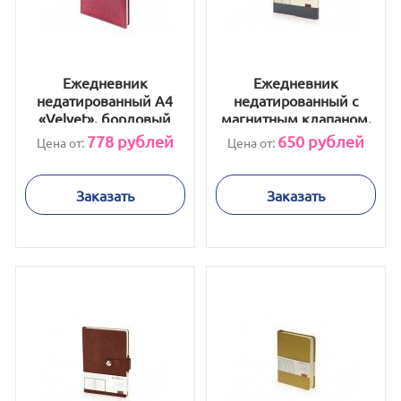
Ежедневник
Ежедневник
недатированный А4
недатированный с
«Velvet», бордовый
магнитным клапаном,
А5 "WALTZ", черный
778
рублей
650
рублей
Цена от:
Цена от:
Заказать
Заказать