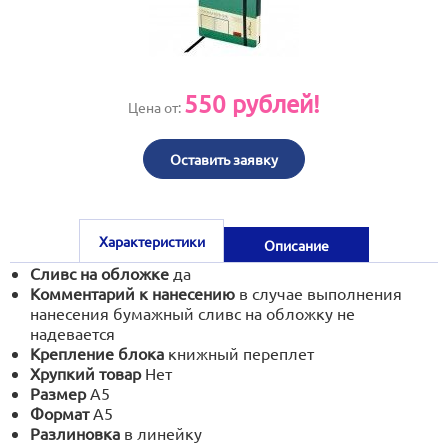
print@artoprint.ru
550
рублей!
Цена от:
Оставить заявку
Характеристики
Описание
Сливс на обложке
да
Комментарий к нанесению
в случае выполнения
нанесения бумажный сливс на обложку не
надевается
Крепление блока
книжный переплет
Хрупкий товар
Нет
Размер
А5
Формат
А5
Разлиновка
в линейку