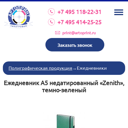
О КОМПАНИИ
+7 495 118-22-31
УСЛУГИ
+7 495 414-25-25
КАТАЛОГ
print@artoprint.ru
ОБОРУДОВАНИЕ
Заказать звонок
ТРЕБОВАНИЯ К МАКЕТАМ
НОВОСТИ
Полиграфическая продукция
→
Ежедневники
ИНВЕСТИЦИИ
Ежедневник А5 недатированный «Zenith»,
КОНТАКТЫ
темно-зеленый
Схема проезда
Режим работы:
пн-пт 8:30 17:00