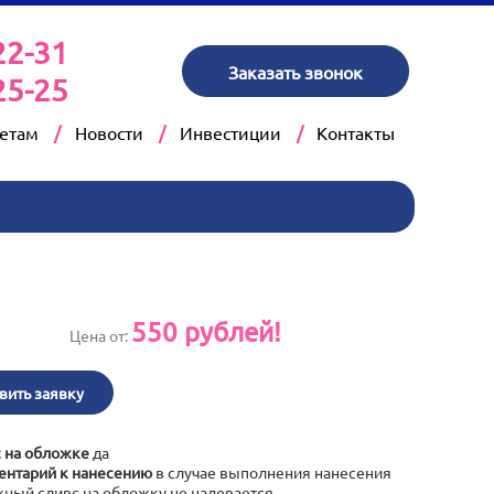
22-31
Заказать звонок
25-25
кетам
Новости
Инвестиции
Контакты
550
рублей!
Цена от:
вить заявку
 на обложке
да
нтарий к нанесению
в случае выполнения нанесения
ный сливс на обложку не надевается