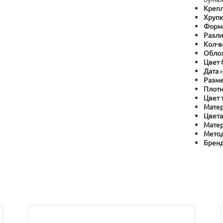
Крепл
Хрупк
Форм
Разли
Кол-в
Обло
Цвет 
Дата
Разме
Плотн
Цвет 
Матер
Цвета
Матер
Метод
Брен