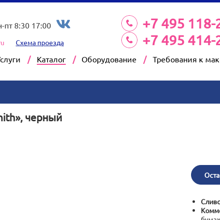
+7 495 118-
н-пт 8:30 17:00
+7 495 414-
ru
Схема проезда
Услуги
Каталог
Оборудование
Требования к ма
ith», черный
Оста
Сливс
Комме
бумаж