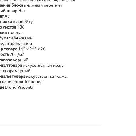
ение блока
книжный переплет
ий товар
Нет
ат
А5
новка
в линейку
о листов
136
жка
твердая
бумаги
бежевый
недатированный
р товара
144 х 213 х 20
ость
70 г/м2
товара
черный
иал товара
искусственная кожа
 товара
черный
иалы товара
искусственная кожа
 нанесения
Тиснение
ды
Bruno Visconti