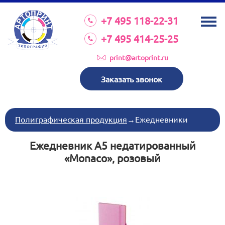
О КОМПАНИИ
+7 495 118-22-31
УСЛУГИ
+7 495 414-25-25
КАТАЛОГ
print@artoprint.ru
ОБОРУДОВАНИЕ
Заказать звонок
ТРЕБОВАНИЯ К МАКЕТАМ
НОВОСТИ
Полиграфическая продукция
→
Ежедневники
ИНВЕСТИЦИИ
Ежедневник А5 недатированный
КОНТАКТЫ
«Monaco», розовый
Схема проезда
Режим работы:
пн-пт 8:30 17:00