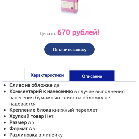
print@artoprint.ru
670
рублей!
Цена от:
Оставить заявку
Характеристики
Описание
Сливс на обложке
да
Комментарий к нанесению
в случае выполнения
нанесения бумажный сливс на обложку не
надевается
Крепление блока
книжный переплет
Хрупкий товар
Нет
Размер
А5
Формат
А5
Разлиновка
в линейку