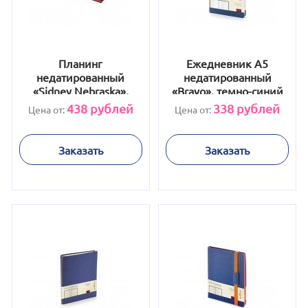
Планинг
Ежедневник А5
недатированный
недатированный
«Sidney Nebraska»,
«Bravo», темно-синий
бордовый
438
рублей
338
рублей
Цена от:
Цена от:
Заказать
Заказать