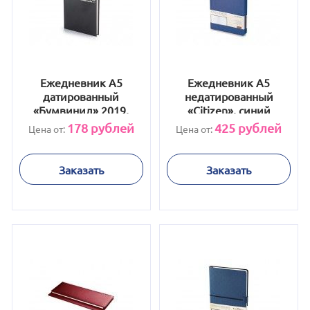
Ежедневник А5
Ежедневник А5
датированный
недатированный
«Бумвинил» 2019,
«Citizen», синий
черный
178
рублей
425
рублей
Цена от:
Цена от:
Заказать
Заказать