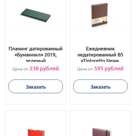
Планинг датированный
Ежедневник
«Бумвинил» 2019,
недатированный B5
зеленый
«Tintoretto New»,
коричневый
238
рублей
595
рублей
Цена от:
Цена от:
Заказать
Заказать