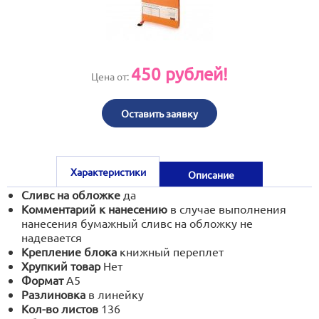
print@artoprint.ru
450
рублей!
Цена от:
Оставить заявку
Характеристики
Описание
Сливс на обложке
да
Комментарий к нанесению
в случае выполнения
нанесения бумажный сливс на обложку не
надевается
Крепление блока
книжный переплет
Хрупкий товар
Нет
Формат
А5
Разлиновка
в линейку
Кол-во листов
136