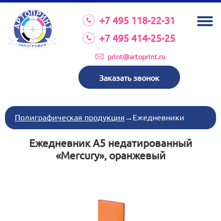
О КОМПАНИИ
+7 495 118-22-31
УСЛУГИ
+7 495 414-25-25
КАТАЛОГ
print@artoprint.ru
ОБОРУДОВАНИЕ
Заказать звонок
ТРЕБОВАНИЯ К МАКЕТАМ
НОВОСТИ
Полиграфическая продукция
→
Ежедневники
ИНВЕСТИЦИИ
Ежедневник А5 недатированный
КОНТАКТЫ
«Mercury», оранжевый
Схема проезда
Режим работы:
пн-пт 8:30 17:00