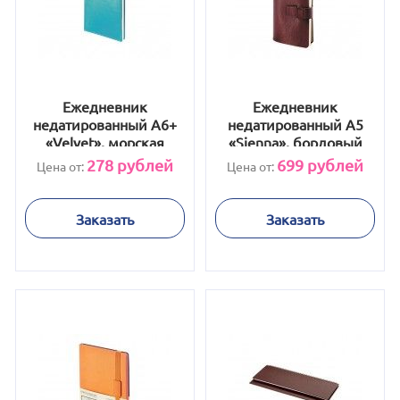
Ежедневник
Ежедневник
недатированный А6+
недатированный А5
«Velvet», морская
«Sienna», бордовый
волна
278
рублей
699
рублей
Цена от:
Цена от:
Заказать
Заказать