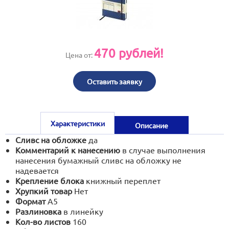
print@artoprint.ru
470
рублей!
Цена от:
Оставить заявку
Характеристики
Описание
Сливс на обложке
да
Комментарий к нанесению
в случае выполнения
нанесения бумажный сливс на обложку не
надевается
Крепление блока
книжный переплет
Хрупкий товар
Нет
Формат
А5
Разлиновка
в линейку
Кол-во листов
160