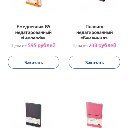
Ежедневник В5
Планинг
недатированный
недатированный
«Leggenda»,
«Бумвинил»,
оранжевый
коричневый
595
рублей
238
рублей
Цена от:
Цена от:
Заказать
Заказать