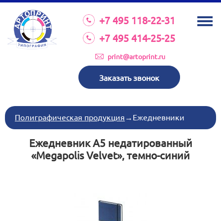
О КОМПАНИИ
+7 495 118-22-31
УСЛУГИ
+7 495 414-25-25
КАТАЛОГ
print@artoprint.ru
ОБОРУДОВАНИЕ
Заказать звонок
ТРЕБОВАНИЯ К МАКЕТАМ
НОВОСТИ
Полиграфическая продукция
→
Ежедневники
ИНВЕСТИЦИИ
Ежедневник А5 недатированный
КОНТАКТЫ
«Megapolis Velvet», темно-синий
Схема проезда
Режим работы:
пн-пт 8:30 17:00