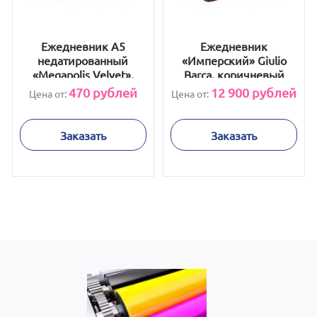
Ежедневник А5
Ежедневник
недатированный
«Имперский» Giulio
«Megapolis Velvet»,
Barсa, коричневый
черный
470
рублей
12 900
рублей
Цена от:
Цена от:
Заказать
Заказать