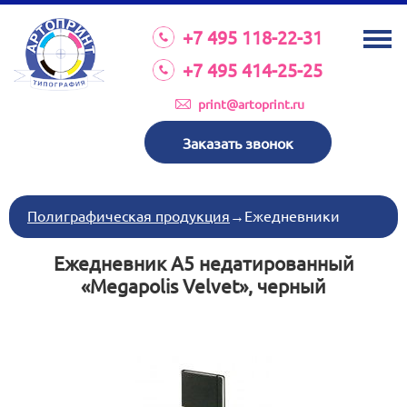
О КОМПАНИИ
+7 495 118-22-31
УСЛУГИ
+7 495 414-25-25
КАТАЛОГ
print@artoprint.ru
ОБОРУДОВАНИЕ
Заказать звонок
ТРЕБОВАНИЯ К МАКЕТАМ
НОВОСТИ
Полиграфическая продукция
→
Ежедневники
ИНВЕСТИЦИИ
Ежедневник А5 недатированный
КОНТАКТЫ
«Megapolis Velvet», черный
Схема проезда
Режим работы:
пн-пт 8:30 17:00