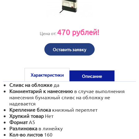
print@artoprint.ru
470
рублей!
Цена от:
Оставить заявку
Характеристики
Описание
Сливс на обложке
да
Комментарий к нанесению
в случае выполнения
нанесения бумажный сливс на обложку не
надевается
Крепление блока
книжный переплет
Хрупкий товар
Нет
Формат
А5
Разлиновка
в линейку
Кол-во листов
160