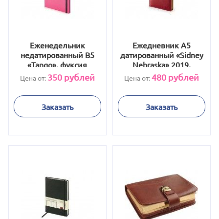
Еженедельник
Ежедневник А5
недатированный В5
датированный «Sidney
«Tango», фуксия
Nebraska» 2019,
бордовый
350
рублей
480
рублей
Цена от:
Цена от:
Заказать
Заказать