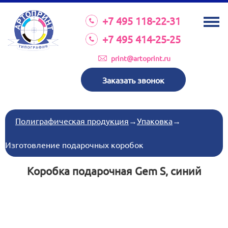
О КОМПАНИИ
+7 495 118-22-31
УСЛУГИ
+7 495 414-25-25
КАТАЛОГ
print@artoprint.ru
ОБОРУДОВАНИЕ
Заказать звонок
ТРЕБОВАНИЯ К МАКЕТАМ
НОВОСТИ
Полиграфическая продукция
→
Упаковка
→
ИНВЕСТИЦИИ
Изготовление подарочных коробок
КОНТАКТЫ
Коробка подарочная Gem S, синий
Схема проезда
Режим работы:
пн-пт 8:30 17:00