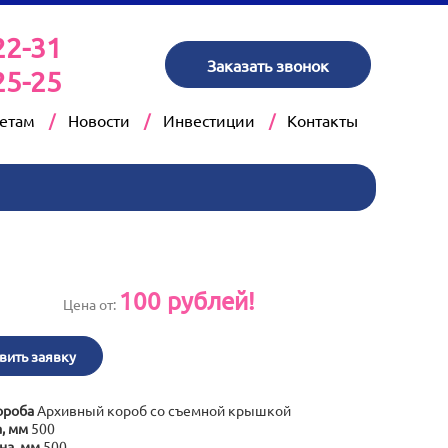
22-31
Заказать звонок
25-25
кетам
Новости
Инвестиции
Контакты
100
рублей!
Цена от:
вить заявку
ороба
Архивный короб со съемной крышкой
, мм
500
на, мм
500