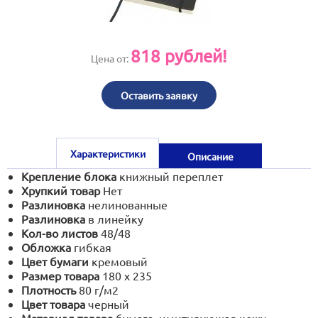
print@artoprint.ru
818
рублей!
Цена от:
Оставить заявку
Характеристики
Описание
Крепление блока
книжный переплет
Хрупкий товар
Нет
Разлиновка
нелинованные
Разлиновка
в линейку
Кол-во листов
48/48
Обложка
гибкая
Цвет бумаги
кремовый
Размер товара
180 х 235
Плотность
80 г/м2
Цвет товара
черный