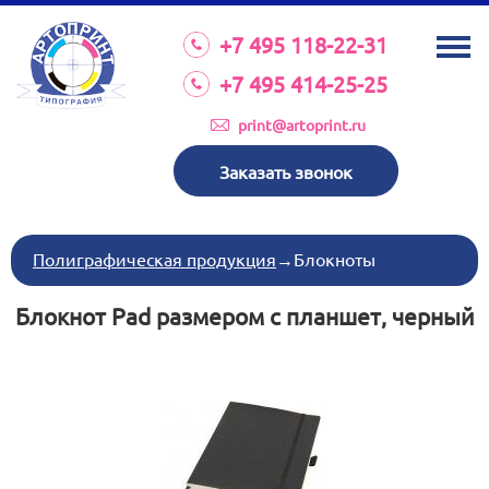
О КОМПАНИИ
+7 495 118-22-31
УСЛУГИ
+7 495 414-25-25
КАТАЛОГ
print@artoprint.ru
ОБОРУДОВАНИЕ
Заказать звонок
ТРЕБОВАНИЯ К МАКЕТАМ
НОВОСТИ
Полиграфическая продукция
→
Блокноты
ИНВЕСТИЦИИ
Блокнот Pad размером с планшет, черный
КОНТАКТЫ
Схема проезда
Режим работы:
пн-пт 8:30 17:00