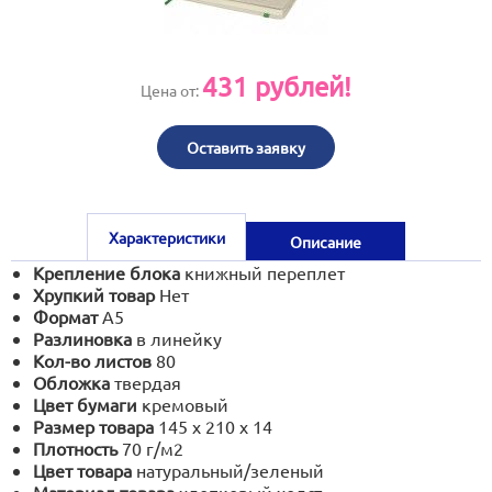
print@artoprint.ru
431
рублей!
Цена от:
Оставить заявку
Характеристики
Описание
Крепление блока
книжный переплет
Хрупкий товар
Нет
Формат
А5
Разлиновка
в линейку
Кол-во листов
80
Обложка
твердая
Цвет бумаги
кремовый
Размер товара
145 х 210 х 14
Плотность
70 г/м2
Цвет товара
натуральный/зеленый