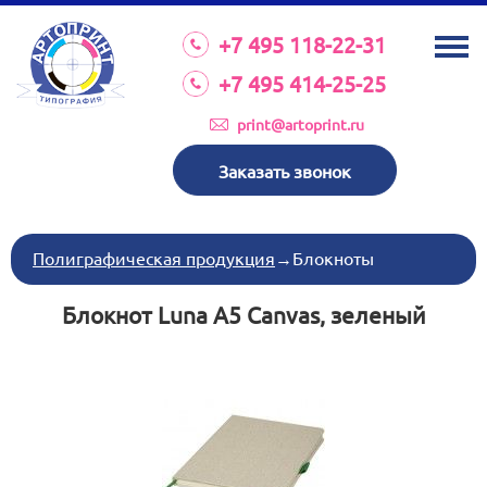
О КОМПАНИИ
+7 495 118-22-31
УСЛУГИ
+7 495 414-25-25
КАТАЛОГ
print@artoprint.ru
ОБОРУДОВАНИЕ
Заказать звонок
ТРЕБОВАНИЯ К МАКЕТАМ
НОВОСТИ
Полиграфическая продукция
→
Блокноты
ИНВЕСТИЦИИ
Блокнот Luna A5 Canvas, зеленый
КОНТАКТЫ
Схема проезда
Режим работы:
пн-пт 8:30 17:00