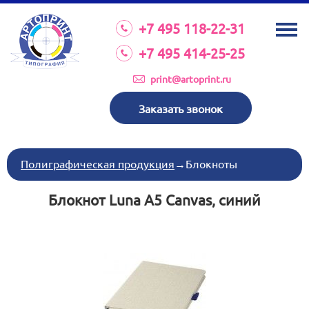
О КОМПАНИИ
+7 495 118-22-31
УСЛУГИ
+7 495 414-25-25
КАТАЛОГ
print@artoprint.ru
ОБОРУДОВАНИЕ
Заказать звонок
ТРЕБОВАНИЯ К МАКЕТАМ
НОВОСТИ
Полиграфическая продукция
→
Блокноты
ИНВЕСТИЦИИ
Блокнот Luna A5 Canvas, синий
КОНТАКТЫ
Схема проезда
Режим работы:
пн-пт 8:30 17:00