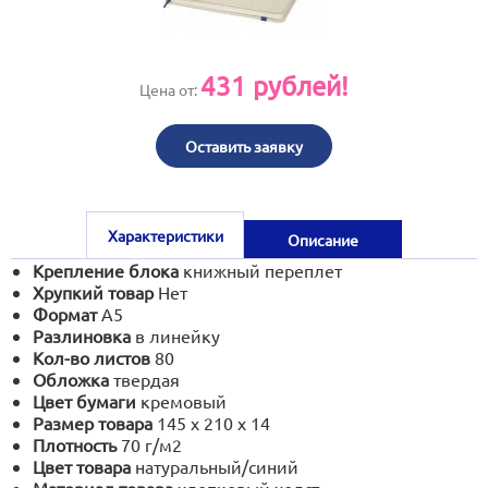
print@artoprint.ru
431
рублей!
Цена от:
Оставить заявку
Характеристики
Описание
Крепление блока
книжный переплет
Хрупкий товар
Нет
Формат
А5
Разлиновка
в линейку
Кол-во листов
80
Обложка
твердая
Цвет бумаги
кремовый
Размер товара
145 х 210 х 14
Плотность
70 г/м2
Цвет товара
натуральный/синий