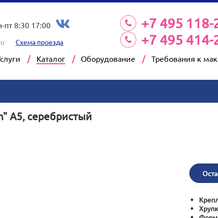
+7 495 118-
н-пт 8:30 17:00
+7 495 414-
ru
Схема проезда
Услуги
Каталог
Оборудование
Требования к ма
n" А5, серебристый
Оста
Крепл
Хрупк
Форм