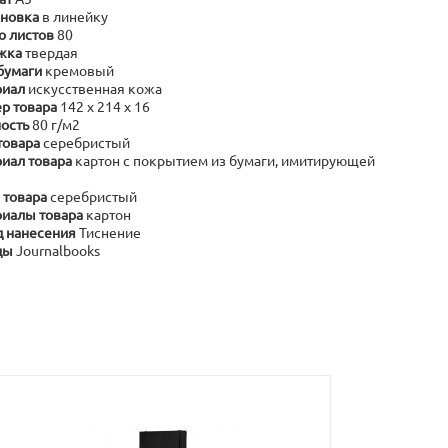
новка
в линейку
о листов
80
жка
твердая
бумаги
кремовый
риал
искусственная кожа
р товара
142 х 214 х 16
ость
80 г/м2
товара
серебристый
иал товара
картон с покрытием из бумаги, имитирующей
 товара
серебристый
иалы товара
картон
 нанесения
Тиснение
ды
Journalbooks