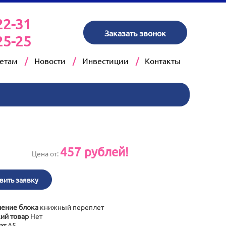
22-31
Заказать звонок
25-25
кетам
Новости
Инвестиции
Контакты
457
рублей!
Цена от:
вить заявку
ение блока
книжный переплет
ий товар
Нет
ат
А5