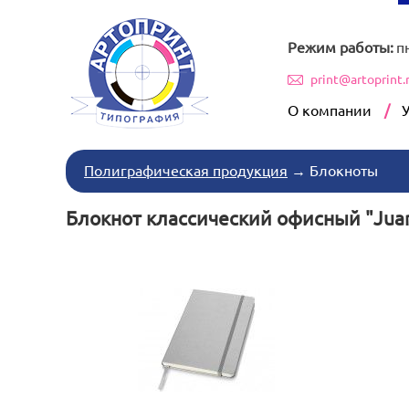
Режим работы:
п
print@artoprint.
О компании
Полиграфическая продукция
→
Блокноты
Блокнот классический офисный "Jua