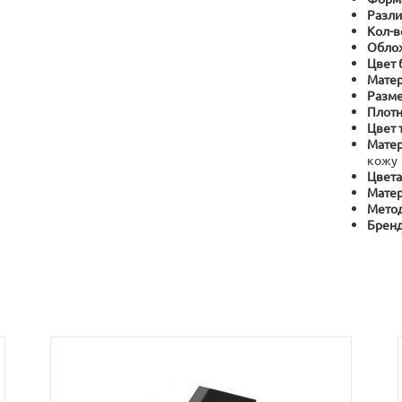
Разли
Кол-в
Обло
Цвет 
Мате
Разме
Плотн
Цвет 
Матер
кожу
Цвета
Матер
Метод
Брен